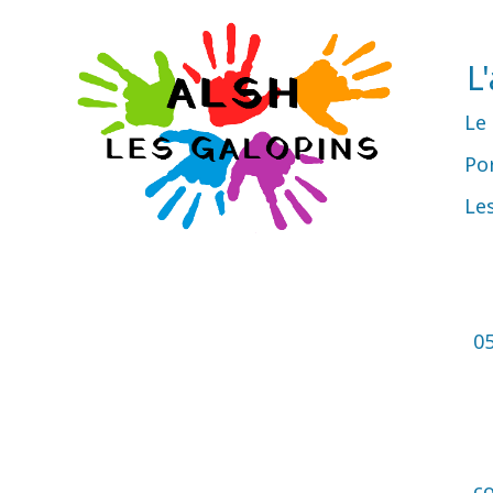
L
Le
Por
Le
05
c