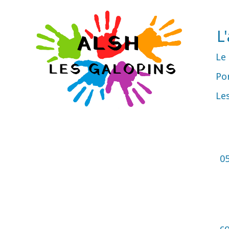
L
Le
Por
Le
05
c